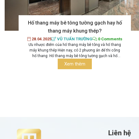
Hố thang máy bê tông tường gạch hay hố
thang máy khung thép?
28.04.2025
VŨ TUẤN TRƯỜNG
0 Comments
Ưu nhược điểm của hố thang máy bê tông và hố thang
máy khung thép Hiện nay, có 2 phương án để thi công
hố thang: Hố thang máy bê tông tường gạch và hố
thang máy khung thép. Mỗi phương án đều sử dụng vật
Xem thêm
liệu đặc trưng đúng như tên gọi và có những ưu...
Liên hệ