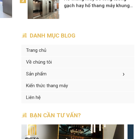
gạch hay hố thang máy khung
thép?
DANH MỤC BLOG
Trang chủ
Về chúng tôi
›
Sản phẩm
Kiến thức thang máy
Liên hệ
BẠN CẦN TƯ VẤN?