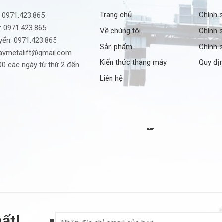
Trang chủ
Chính 
:
0971.423.865
:
0971.423.865
Về chúng tôi
Chính 
yển:
0971.423.865
Sản phẩm
Chính s
ymetalift@gmail.com
Kiến thức thang máy
Quy đị
0 các ngày từ thứ 2 đến
Liên hệ
ất!