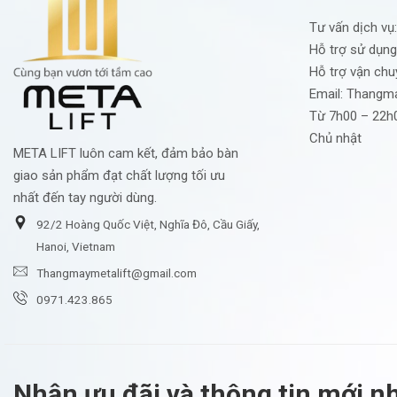
Tư vấn dịch vụ
Hỗ trợ sử dụng
Hỗ trợ vận chu
Email:
Thangma
Từ 7h00 – 22h0
Chủ nhật
META LIFT luôn cam kết, đảm bảo bàn
giao sản phẩm đạt chất lượng tối ưu
nhất đến tay người dùng.
92/2 Hoàng Quốc Việt, Nghĩa Đô, Cầu Giấy,
Hanoi, Vietnam
Thangmaymetalift@gmail.com
0971.423.865
Nhận ưu đãi và thông tin mới nh