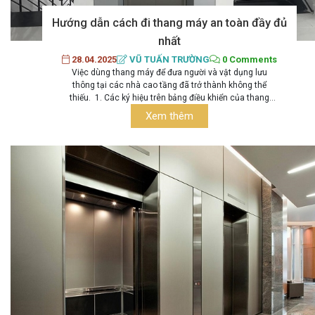
Hướng dẫn cách đi thang máy an toàn đầy đủ
nhất
28.04.2025
VŨ TUẤN TRƯỜNG
0 Comments
Việc dùng thang máy để đưa người và vật dụng lưu
thông tại các nhà cao tầng đã trở thành không thể
thiếu. 1. Các ký hiệu trên bảng điều khiển của thang
máy Để biết cách sử dụng thang máy, trước hết bạn cần
Xem thêm
biết các bảng điều khiển chức năng của thang máy. 1.1-
[Cách sử dụng] Bảng điều khiển...