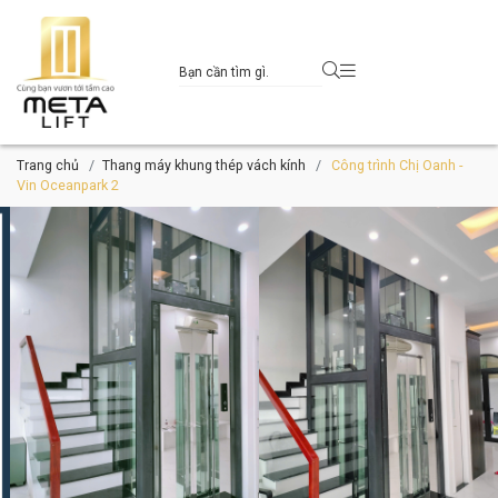
Trang chủ
Thang máy khung thép vách kính
Công trình Chị Oanh -
Vin Oceanpark 2