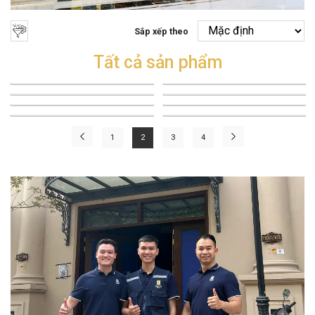
Sắp xếp theo
Tất cả sản phẩm
1
2
3
4